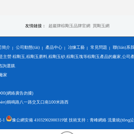
友情鏈接：
超巖牌棕剛玉品牌官網
買剛玉網
司簡介
公司動態(tài)
產品中心
冶煉工藝
常見問題
聯(lián)系
是主營:
,
,
,
等棕剛玉產品的廠家,公司
棕剛玉
棕剛玉磨料
棕剛玉砂
棕剛玉塊
咨詢選購.
廠家
560000(網絡廣告勿擾)
èn)鶴鳴路八一路交叉口南100米路西
技術支持：
流量統(tǒng
-1
豫公網安備 41032902000319號
青峰網絡