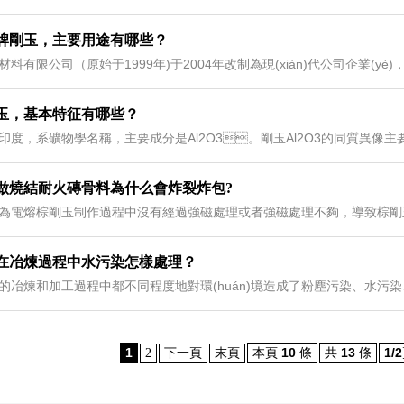
玉，主要用途有哪些？
料有限公司（原始于1999年)于2004年改制為現(xiàn)代公司企業(yè)
，基本特征有哪些？
印度，系礦物學名稱，主要成分是Al2O3。剛玉Al2O3的同質異像主
做燒結耐火磚骨料為什么會炸裂炸包?
為電熔棕剛玉制作過程中沒有經過強磁處理或者強磁處理不夠，導致棕
冶煉過程中水污染怎樣處理？
冶煉和加工過程中都不同程度地對環(huán)境造成了粉塵污染、水污染、氣體污染
1
本頁
10
條
共
13
條
1/2
2
下一頁
末頁