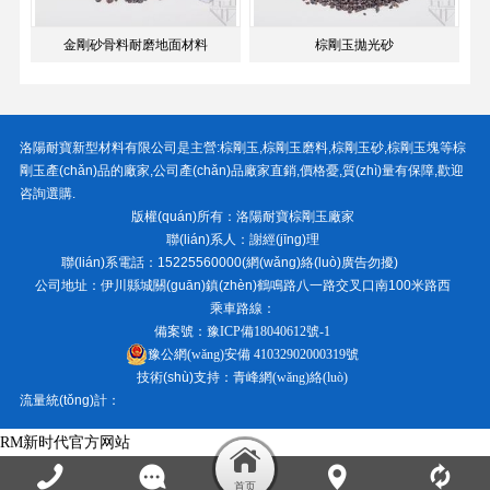
金剛砂骨料耐磨地面材料
棕剛玉拋光砂
洛陽耐寶新型材料有限公司
是主營:
棕剛玉
,
棕剛玉磨料
,
棕剛玉砂
,
棕剛玉塊
等棕
剛玉產(chǎn)品的廠家,公司產(chǎn)品廠家直銷,價格憂,質(zhì)量有保障,歡迎
咨詢選購.
版權(quán)所有：
洛陽耐寶棕剛玉廠家
聯(lián)系人：謝經(jīng)理
聯(lián)系電話：15225560000(網(wǎng)絡(luò)廣告勿擾)
公司地址：伊川縣城關(guān)鎮(zhèn)鶴鳴路八一路交叉口南100米路西
乘車路線：
備案號：
豫ICP備18040612號-1
豫公網(wǎng)安備 41032902000319號
技術(shù)支持：
青峰網(wǎng)絡(luò)
流量統(tǒng)計：
RM新时代官方网站