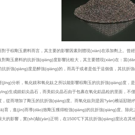
棕剛玉磨料而言，其主要的影響因素則體現(xiàn)在添加劑上。曾經(jī
對剛玉磨料的抗折強(qiáng)度影響比較大，其主要體現(xiàn)在：當(
抗折強(qiáng)度是醉強(qiáng)的，而高于或者是低于這個值，其抗折
īng)分析，氧化鎂和氧化鈦之所以能影響棕剛玉的抗折強(qiáng)度，
(yīng)生成鎂鋁尖晶石，而美鋁尖晶石由于包裹在氧化鋁晶粒的里面
，從而增加了剛玉的抗折強(qiáng)度。而氧化鈦則是因?yàn)樵诟邷貤l件下
fā)育，進(jìn)而導(dǎo)致剛玉獲得較強(qiáng)的抗折強(qiáng)度
大的影響，實(shí)驗(yàn)正明，在1500℃下其抗折強(qiáng)度比在