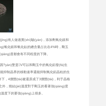
ng)有人做過實(shí)驗(yàn)，添加劑氧化鎂和
dāng)氧化鎂和氧化鈦的總含量占比在4%時，剛玉
強(qiáng)度都會有不同程度的下降。
是因?yàn)檠趸V可以和剛玉中的氧化鋁發(fā)生
，不僅能抑制晶界的移動速率還能抑制氧化鋁晶粒的生
，4價態(tài)被還原成了3價態(tài)，利于晶格
。除此之外，燒結(jié)溫度對于剛玉的看著強(qiáng)度
其他溫度下的要強(qiáng)上很多。