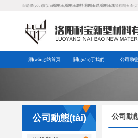
采購優(yōu)質(zhì)
棕剛玉
,
棕剛玉磨料
,
棕剛玉砂
,
棕剛玉塊
等棕剛玉產(ch
網(wǎng)站首頁
關(guān)于我們
公司動態(t
公司動態(
公司動態(tài)