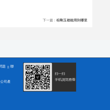
下一篇：
棕剛玉都能用到哪里
問題
聯
,公司產