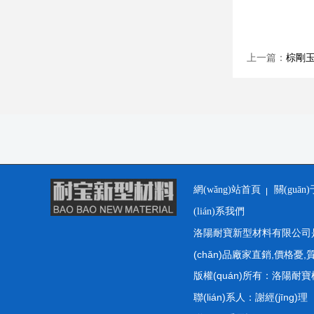
上一篇：
棕剛
網(wǎng)站首頁
關(guān
(lián)系我們
洛陽耐寶新型材料有限公司
(chǎn)品廠家直銷,價格憂,
版權(quán)所有：
洛陽耐寶
聯(lián)系人：謝經(jīng)理