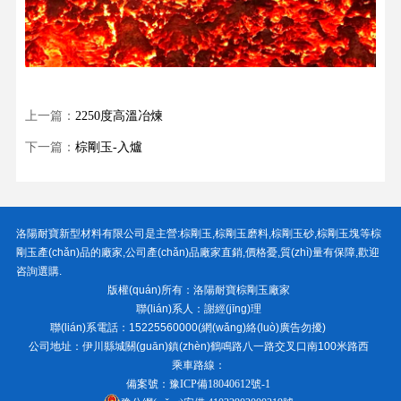
上一篇：
2250度高溫冶煉
下一篇：
棕剛玉-入爐
洛陽耐寶新型材料有限公司
是主營:
棕剛玉
,
棕剛玉磨料
,
棕剛玉砂
,
棕剛玉塊
等棕
剛玉產(chǎn)品的廠家,公司產(chǎn)品廠家直銷,價格憂,質(zhì)量有保障,歡迎
咨詢選購.
版權(quán)所有：
洛陽耐寶棕剛玉廠家
聯(lián)系人：謝經(jīng)理
聯(lián)系電話：15225560000(網(wǎng)絡(luò)廣告勿擾)
公司地址：伊川縣城關(guān)鎮(zhèn)鶴鳴路八一路交叉口南100米路西
乘車路線：
備案號：
豫ICP備18040612號-1