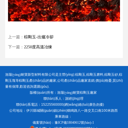
上一篇：
棕剛玉-出爐冷卻
下一篇：
2250度高溫冶煉
洛陽(yáng)耐寶新型材料有限公司
是主營(yíng):
棕剛玉
,
棕剛玉磨料
,
棕剛玉砂
,
棕
剛玉塊
等棕剛玉產(chǎn)品的廠家,公司產(chǎn)品廠家直銷,價(jià)格憂,質(zhì)
量有保障,歡迎咨詢選購(gòu).
版權(quán)所有：
洛陽(yáng)耐寶棕剛玉廠家
聯(lián)系人：謝經(jīng)理
聯(lián)系電話：15225560000(網(wǎng)絡(luò)廣告勿擾)
公司地址：伊川縣城關(guān)鎮(zhèn)鶴鳴路八一路交叉口南100米路西
乘車路線：
備案號(hào)：
豫ICP備18040612號(hào)-1