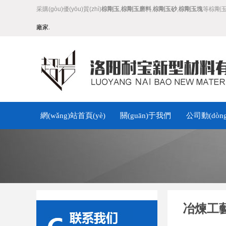
采購(gòu)優(yōu)質(zhì)
棕剛玉
,
棕剛玉磨料
,
棕剛玉砂
,
棕剛玉塊
等棕剛玉產
廠家.
網(wǎng)站首頁(yè)
關(guān)于我們
公司動(dòng)
冶煉工