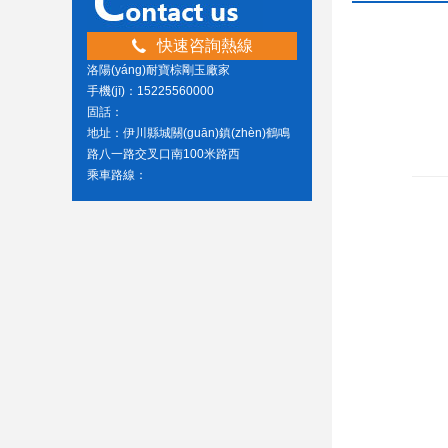
快速咨詢熱線
洛陽(yáng)耐寶棕剛玉廠家
手機(jī)：15225560000
固話：
地址：伊川縣城關(guān)鎮(zhèn)鶴鳴
路八一路交叉口南100米路西
乘車路線：