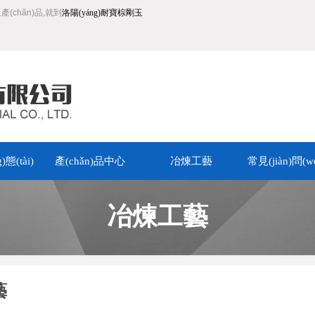
(chǎn)品,就到
洛陽(yáng)耐寶棕剛玉
態(tài)
產(chǎn)品中心
冶煉工藝
常見(jiàn)問(w
冶煉工藝
藝