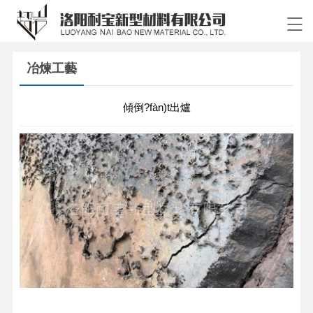
冶煉工藝
傾倒?fàn)t出爐