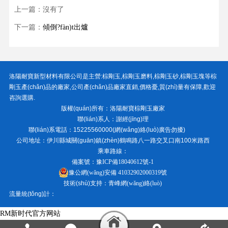
上一篇：沒有了
下一篇：
傾倒?fàn)t出爐
洛陽耐寶新型材料有限公司
是主營:
棕剛玉
,
棕剛玉磨料
,
棕剛玉砂
,
棕剛玉塊
等棕
剛玉產(chǎn)品的廠家,公司產(chǎn)品廠家直銷,價格憂,質(zhì)量有保障,歡迎
咨詢選購.
版權(quán)所有：
洛陽耐寶棕剛玉廠家
聯(lián)系人：謝經(jīng)理
聯(lián)系電話：15225560000(網(wǎng)絡(luò)廣告勿擾)
公司地址：伊川縣城關(guān)鎮(zhèn)鶴鳴路八一路交叉口南100米路西
乘車路線：
備案號：
豫ICP備18040612號-1
豫公網(wǎng)安備 41032902000319號
技術(shù)支持：
青峰網(wǎng)絡(luò)
流量統(tǒng)計：
RM新时代官方网站