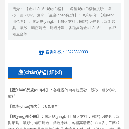
簡介： 【產(chǎn)品規(guī)格】： 各種規(guī)格粒度砂、段
砂、細(xì)粉、微粉 【生產(chǎn)能力】： 8萬噸/年 【應(yīng)
用范圍】： 廣泛應(yīng)用于耐火材料，固結(jié)磨具，涂附磨
具，噴砂，精密鑄造，鑄造涂料，各種高端產(chǎn)品，工藝或
者五金等…
咨詢熱線：15225560000
產(chǎn)品詳細(xì)
【產(chǎn)品規(guī)格】：
各種規(guī)格粒度砂、段砂、細(xì)粉、
微粉
【生產(chǎn)能力】：
8萬噸/年
【應(yīng)用范圍】：
廣泛應(yīng)用于耐火材料，固結(jié)磨具，涂
附磨具，噴砂，精密鑄造，鑄造涂料，各種高端產(chǎn)品，工藝或