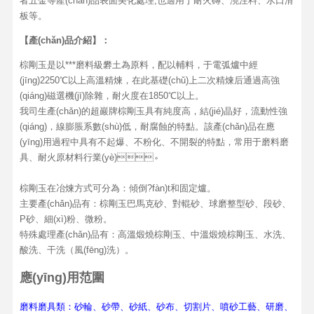
者五金等產(chǎn)品表面美化處理,也適用于耐火磚、澆注料、水口滑
板等。
【產(chǎn)品介紹】：
棕剛玉是以***磨料級礬土為原料，配以輔料，于電弧爐中經
(jīng)2250℃以上高溫精煉，在此基礎(chǔ)上二次精煉后通過高強
(qiáng)磁選機(jī)除雜，耐火度在1850℃以上。
我司生產(chǎn)的超巖牌棕剛玉具有純度高，結(jié)晶好，流動性強
(qiáng)，線膨脹系數(shù)低，耐腐蝕的特點。該產(chǎn)品在應
(yīng)用過程中具有不起爆、不粉化、不開裂的特點，常用于磨料磨
具、耐火原材料行業(yè)。
棕剛玉在冶煉方式可分為：傾倒?fàn)t和固定爐。
主要產(chǎn)品有：棕剛玉巴馬克砂、對輥砂、球磨整型砂、段砂、
P砂、細(xì)粉、微粉。
特殊處理產(chǎn)品有：高溫煅燒棕剛玉、中溫煅燒棕剛玉、水洗、
酸洗、干洗（風(fēng)洗）。
應(yīng)用范圍
磨料磨具類：砂輪、砂帶、砂紙、砂布、切割片、噴砂工藝、研磨、