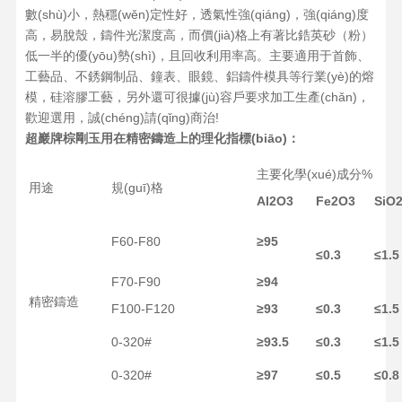
數(shù)小，熱穩(wěn)定性好，透氣性強(qiáng)，強(qiáng)度
高，易脫殼，鑄件光潔度高，而價(jià)格上有著比鋯英砂（粉）
低一半的優(yōu)勢(shì)，且回收利用率高。主要適用于首飾、
工藝品、不銹鋼制品、鐘表、眼鏡、鋁鑄件模具等行業(yè)的熔
模，硅溶膠工藝，另外還可很據(jù)容戶要求加工生產(chǎn)，
歡迎選用，誠(chéng)請(qǐng)商治!
超巖牌棕剛玉用在精密鑄造上的理化指標(biāo)：
主要化學(xué)成分%
用途
規(guī)格
Al2O3
Fe2O3
SiO
F60-F80
≥95
≤0.3
≤1.5
F70-F90
≥94
精密鑄造
F100-F120
≥93
≤0.3
≤1.5
0-320#
≥93.5
≤0.3
≤1.5
0-320#
≥97
≤0.5
≤0.8