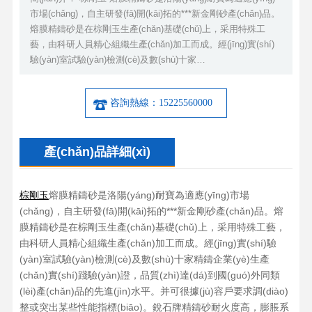
市場(chǎng)，自主研發(fā)開(kāi)拓的***新金剛砂產(chǎn)品。
熔膜精鑄砂是在棕剛玉生產(chǎn)基礎(chǔ)上，采用特殊工
藝，由科研人員精心組織生產(chǎn)加工而成。經(jīng)實(shí)
驗(yàn)室試驗(yàn)檢測(cè)及數(shù)十家…
咨詢熱線：15225560000
產(chǎn)品詳細(xì)
熔膜精鑄砂是洛陽(yáng)耐寶為適應(yīng)市場
棕剛玉
(chǎng)，自主研發(fā)開(kāi)拓的***新金剛砂產(chǎn)品。熔
膜精鑄砂是在棕剛玉生產(chǎn)基礎(chǔ)上，采用特殊工藝，
由科研人員精心組織生產(chǎn)加工而成。經(jīng)實(shí)驗
(yàn)室試驗(yàn)檢測(cè)及數(shù)十家精鑄企業(yè)生產
(chǎn)實(shí)踐驗(yàn)證，品質(zhì)達(dá)到國(guó)外同類
(lèi)產(chǎn)品的先進(jìn)水平。并可很據(jù)容戶要求調(diào)
整或突出某些性能指標(biāo)。銳石牌精鑄砂耐火度高，膨脹系