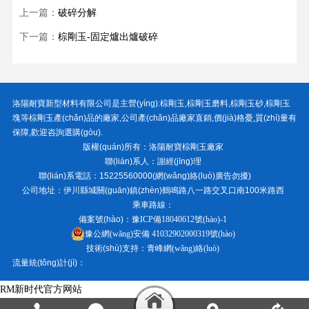
上一篇：
破碎分解
下一篇：
棕剛玉-固定爐出爐破碎
洛陽耐寶新型材料有限公司
是主營(yíng):
棕剛玉
,
棕剛玉磨料
,
棕剛玉砂
,
棕剛玉
塊
等棕剛玉產(chǎn)品的廠家,公司產(chǎn)品廠家直銷,價(jià)格憂,質(zhì)量有
保障,歡迎咨詢選購(gòu).
版權(quán)所有：
洛陽耐寶棕剛玉廠家
聯(lián)系人：謝經(jīng)理
聯(lián)系電話：15225560000(網(wǎng)絡(luò)廣告勿擾)
公司地址：伊川縣城關(guān)鎮(zhèn)鶴鳴路八一路交叉口南100米路西
乘車路線：
備案號(hào)：
豫ICP備18040612號(hào)-1
豫公網(wǎng)安備 41032902000319號(hào)
技術(shù)支持：
青峰網(wǎng)絡(luò)
流量統(tǒng)計(jì)：
RM新时代官方网站