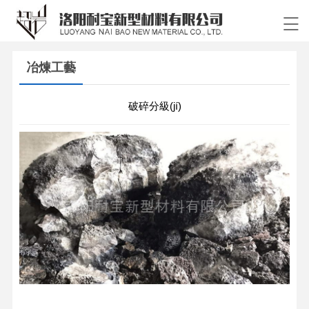
冶煉工藝
破碎分級(jí)