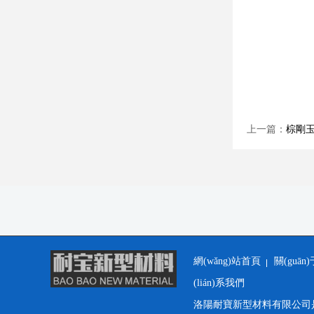
上一篇：
棕剛玉
網(wǎng)站首頁
關(guān
(lián)系我們
洛陽耐寶新型材料有限公司