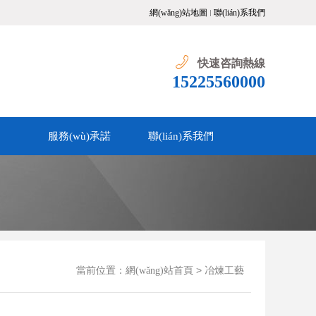
網(wǎng)站地圖
聯(lián)系我們
快速咨詢熱線
15225560000
服務(wù)承諾
聯(lián)系我們
當前位置：
>
網(wǎng)站首頁
冶煉工藝