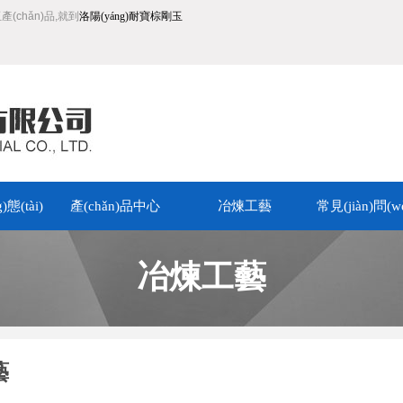
(chǎn)品,就到
洛陽(yáng)耐寶棕剛玉
態(tài)
產(chǎn)品中心
冶煉工藝
常見(jiàn)問(w
冶煉工藝
藝