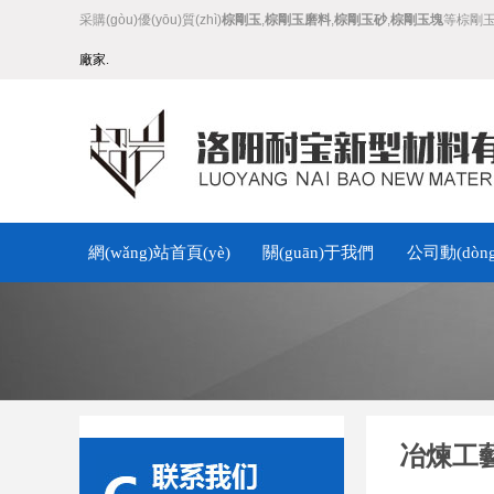
采購(gòu)優(yōu)質(zhì)
棕剛玉
,
棕剛玉磨料
,
棕剛玉砂
,
棕剛玉塊
等棕剛玉產
廠家.
網(wǎng)站首頁(yè)
關(guān)于我們
公司動(dòng)
冶煉工