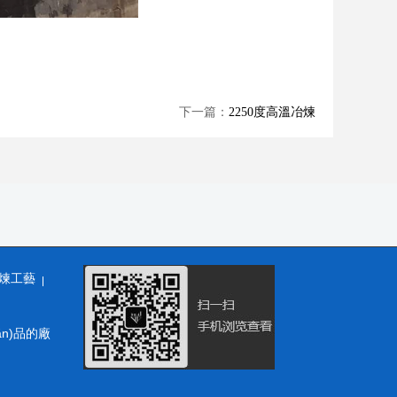
下一篇：
2250度高溫冶煉
煉工藝
ǎn)品的廠